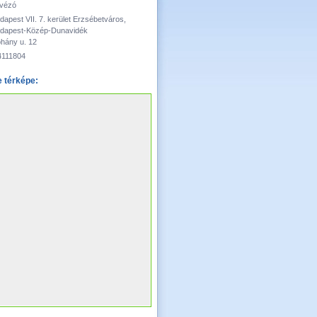
vézó
dapest VII. 7. kerület Erzsébetváros,
dapest-Közép-Dunavidék
hány u. 12
4111804
 térképe: