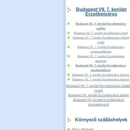
Budapest VII. 7. kerület
Erzsébetváros
Budapest VII. 7. kerület Erzsébetváros
szállás
Budapest VII. 7. kerület Erzsébetváros hotel
Budapest VII. 7. kerület Erzsébetváros ifjúsági
szálló
Budapest VII. 7. kerület Erzsébetváros
magánszálláshely
Budapest VII. 7. kerület Erzsébetváros
apartman
Budapest VII. 7. kerület Erzsébetváros
vendéglátóhely
Budapest VII. 7. kerület Erzsébetváros étterem
Budapest VII. 7. kerület Erzsébetváros kávézó
Budapest VII. 7. kerület Erzsébetváros üdülés
csekk
Budapest VII. kerület Erzsébetváros térkép
Budapest VII. kerület Erzsébetváros
útvonaltervező
Környező szálláshelyek
Alfonz Minihotel