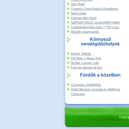
Star Hotel
Queen's Court Hotel & Residence
Soho Hotel
Carmen Mini Hotel
NAPRAFORGÓ privát APARTMAN
Continental Hotel Zara ****De Luxe
Adorján apartmanok
Környező
vendéglátóhelyek
Kretek Teaház
Old Man`s Music Pub
Ba Bar Lounge Cafe
Fészek étterem & kert
Fürdők a közelben
Cserepes vendégház
Hotel Silvanus Uszoda és Wellness
Centruma
Copyri