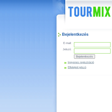
Hírek
Bejelentkezés
E-mail:
Jelszó:
Ingyenes regisztráció
Elfelejtett jelszó