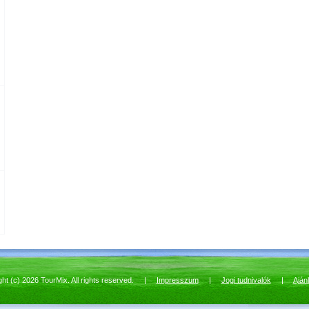
ght (c) 2026 TourMix. All rights reserved. |
Impresszum
|
Jogi tudnivalók
|
Aján