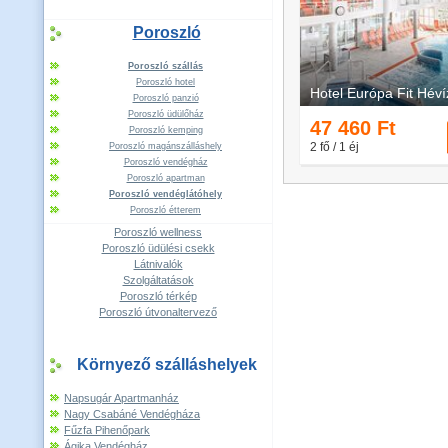
Poroszló
Poroszló szállás
Poroszló hotel
Poroszló panzió
Poroszló üdülőház
Poroszló kemping
Poroszló magánszálláshely
Poroszló vendégház
Poroszló apartman
Poroszló vendéglátóhely
Poroszló étterem
Poroszló wellness
Poroszló üdülési csekk
Látnivalók
Szolgáltatások
Poroszló térkép
Poroszló útvonaltervező
Környező szálláshelyek
Napsugár Apartmanház
Nagy Csabáné Vendégháza
Fűzfa Pihenőpark
Ágika Vendégház