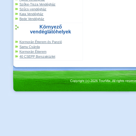
Szőke-Tisza Vendégház
Szűcs-vendégház
Kata Vendégház
Bede Vendégház
Környező
vendéglátóhelyek
Kormorán Étterem és Panzió
Samu Csárda
Kormorán Étterem
40 CSEPP Borszaküzlet
Copyright (c) 2026 TourMix. All rights re