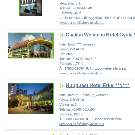
Megyeház u 1.
Telefon: 0666/644-940
Férőhely: 45 fő
Ár: 19400 HUF / fő reggelivel, 25900 HUF / szoba re
tovább a szálláshely oldalára »
Családi Wellness Hotel Gyula *
hotel, hotel ****, wellness
Gyula, Dél-Alföld
Part utca 5.
Telefon: 0036 66 463 522
Férőhely: 175 fő
Ár: 17800-39800 HUF / szoba teljes ellátással
tovább a szálláshely oldalára »
Hunguest Hotel Erkel ***/****
hotel, hotel ****, hotel ***, wellness
Gyula, Dél-Alföld
Várkert u. 1.
Telefon: +36/66 561-190
Férőhely: 624 fő
Ár: 20000-47800 HUF / szoba félpanzióval
tovább a szálláshely oldalára »