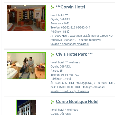
***Corvin Hotel
hotel, hotel ***
Gyula, Dél-Alföld
Jókai utca 9-11
Telefon: 66/362-218 66/362-044
Férőhely: 88 fő
Ár: 9900 HUF / apartman ellátás nélkül, 16900 HUF
reggelivel, 19900 HUF / szoba reggelivel
tovább a szálláshely oldalára »
Cívis Hotel Park ***
hotel, hotel ***, wellness
Gyula, Dél-Alföld
Part u. 15
Telefon: 06 66 463-711
Férőhely: 144 fő
Ár: 5500-6350 HUF / fő reggelivel, 7100-8900 HUF / 
nélkül, 8700-10500 HUF / fő teljes ellátással
tovább a szálláshely oldalára »
Corso Boutique Hotel
hotel, hotel *, wellness
Gyula, Dél-Alföld