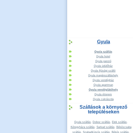
Gyula
Gyula szállás
Gyula hotel
Gyula panzió
Gyula üdülőház
Gyula ifjúsági szálló
Gyula magánszálláshely
Gyula vendégház
Gyula apartman
Gyula vendéglátóhely
Gyula étterem
Gyula cukrászda
Szállások a környező
településeken
Gyula szállás
,
Doboz szállás
,
Elek szállás
,
Kétegyháza szállás
,
Sarkad szállás
,
Békéscsaba
szállás
,
Szabadkígyós szállás
,
Békés szállás
,