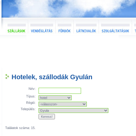
Hotelek, szállodák Gyulán
Név:
Típus:
Régió:
Település:
Találatok száma: 15.