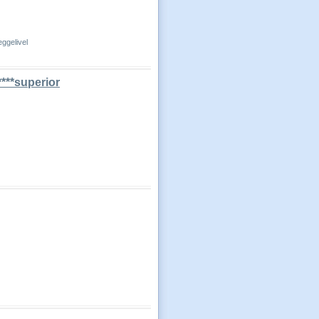
ggelivel
***superior