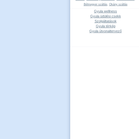
Bélmegyer szállás
,
Okány szállás
Gyula wellness
Gyula üdülési csekk
Szolgáltatások
Gyula térkép
Gyula útvonaltervező