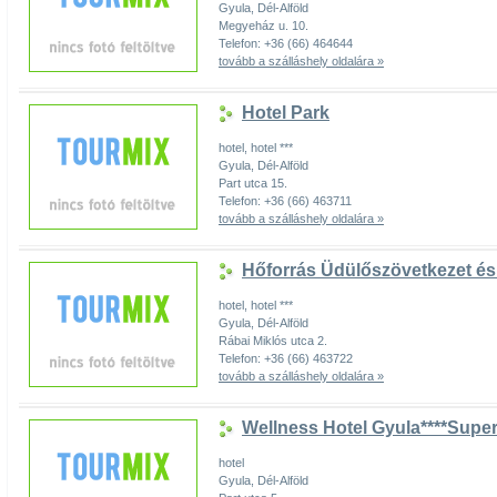
Gyula, Dél-Alföld
Megyeház u. 10.
Telefon: +36 (66) 464644
tovább a szálláshely oldalára »
Hotel Park
hotel, hotel ***
Gyula, Dél-Alföld
Part utca 15.
Telefon: +36 (66) 463711
tovább a szálláshely oldalára »
Hőforrás Üdülőszövetkezet és
hotel, hotel ***
Gyula, Dél-Alföld
Rábai Miklós utca 2.
Telefon: +36 (66) 463722
tovább a szálláshely oldalára »
Wellness Hotel Gyula****Super
hotel
Gyula, Dél-Alföld