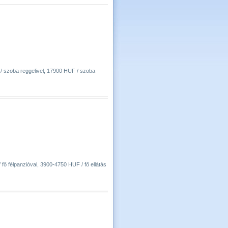
 / szoba reggelivel, 17900 HUF / szoba
fő félpanzióval, 3900-4750 HUF / fő ellátás