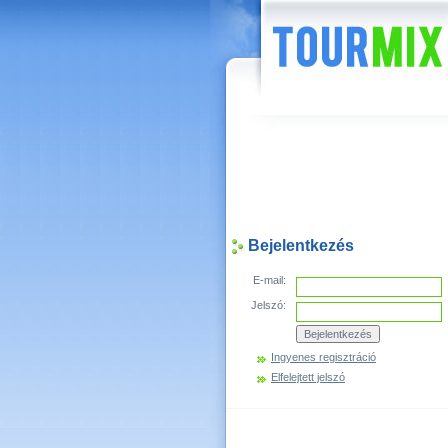
Hírek
Bejelentkezés
E-mail:
Jelszó:
Ingyenes regisztráció
Elfelejtett jelszó