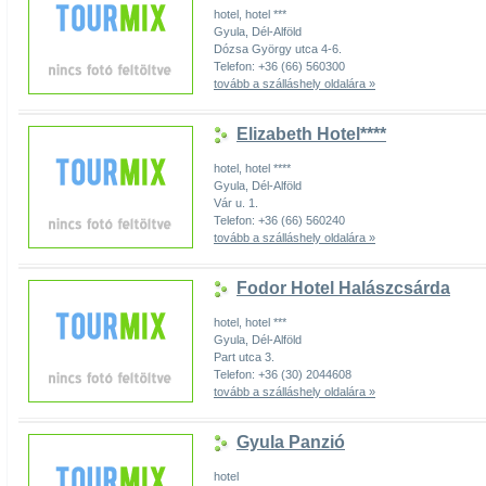
hotel, hotel ***
Gyula, Dél-Alföld
Dózsa György utca 4-6.
Telefon: +36 (66) 560300
tovább a szálláshely oldalára »
Elizabeth Hotel****
hotel, hotel ****
Gyula, Dél-Alföld
Vár u. 1.
Telefon: +36 (66) 560240
tovább a szálláshely oldalára »
Fodor Hotel Halászcsárda
hotel, hotel ***
Gyula, Dél-Alföld
Part utca 3.
Telefon: +36 (30) 2044608
tovább a szálláshely oldalára »
Gyula Panzió
hotel