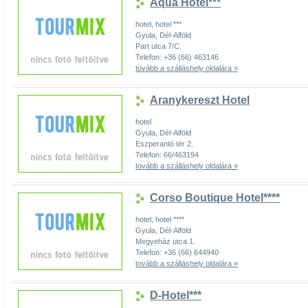
Aqua Hotel***
hotel, hotel ***
Gyula, Dél-Alföld
Part utca 7/C.
Telefon: +36 (66) 463146
tovább a szálláshely oldalára »
Aranykereszt Hotel
hotel
Gyula, Dél-Alföld
Eszperantó tér 2.
Telefon: 66/463194
tovább a szálláshely oldalára »
Corso Boutique Hotel****
hotel, hotel ****
Gyula, Dél-Alföld
Megyeház utca 1.
Telefon: +36 (66) 644940
tovább a szálláshely oldalára »
D-Hotel***