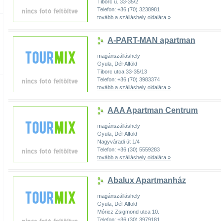
Tiborc u. 33-35/2
Telefon: +36 (70) 3238981
tovább a szálláshely oldalára »
A-PART-MAN apartman
magánszálláshely
Gyula, Dél-Alföld
Tiborc utca 33-35/13
Telefon: +36 (70) 3983374
tovább a szálláshely oldalára »
AAA Apartman Centrum
magánszálláshely
Gyula, Dél-Alföld
Nagyváradi út 1/4
Telefon: +36 (30) 5559283
tovább a szálláshely oldalára »
Abalux Apartmanház
magánszálláshely
Gyula, Dél-Alföld
Móricz Zsigmond utca 10.
Telefon: +36 (30) 3979181