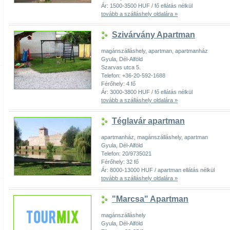
Ár: 1500-3500 HUF / fő ellátás nélkül
tovább a szálláshely oldalára »
Szivárvány Apartman
magánszálláshely, apartman, apartmanház
Gyula, Dél-Alföld
Szarvas utca 5.
Telefon: +36-20-592-1688
Férőhely: 4 fő
Ár: 3000-3800 HUF / fő ellátás nélkül
tovább a szálláshely oldalára »
Téglavár apartman
apartmanház, magánszálláshely, apartman
Gyula, Dél-Alföld
Telefon: 20/9735021
Férőhely: 32 fő
Ár: 8000-13000 HUF / apartman ellátás nélkül
tovább a szálláshely oldalára »
"Marcsa" Apartman
magánszálláshely
Gyula, Dél-Alföld