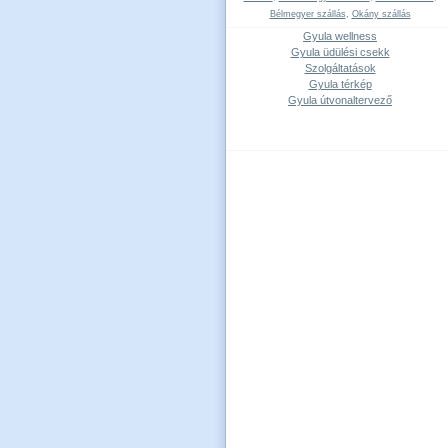
Bélmegyer szállás
,
Okány szállás
Gyula wellness
Gyula üdülési csekk
Szolgáltatások
Gyula térkép
Gyula útvonaltervező