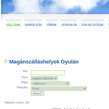
Magánszálláshelyek Gyulán
Név:
Típus:
Régió:
Település:
Találatok száma: 120.
Oldalak:
1
|
2
|
3
|
4
|
5