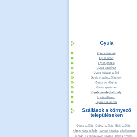
Gyula
Gyula szállás
Gyula hotel
Gyula panzió
Gyula üdülőház
Gyula ifjúsági szálló
Gyula magánszálláshely
Gyula vendégház
Gyula apartman
Gyula vendéglátóhely
Gyula étterem
Gyula cukrászda
Szállások a környező
településeken
Gyula szállás
,
Doboz szállás
,
Elek szállás
,
Kétegyháza szállás
,
Sarkad szállás
,
Békéscsaba
szállás
,
Szabadkígyós szállás
,
Békés szállás
,