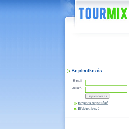
Hírek
Bejelentkezés
E-mail:
Jelszó:
Ingyenes regisztráció
Elfelejtett jelszó