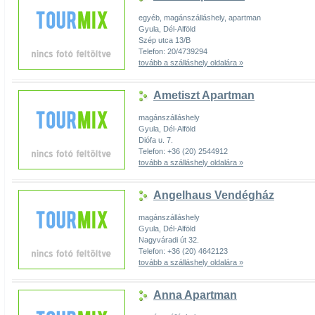
egyéb, magánszálláshely, apartman
Gyula, Dél-Alföld
Szép utca 13/B
Telefon: 20/4739294
tovább a szálláshely oldalára »
Ametiszt Apartman
magánszálláshely
Gyula, Dél-Alföld
Diófa u. 7.
Telefon: +36 (20) 2544912
tovább a szálláshely oldalára »
Angelhaus Vendégház
magánszálláshely
Gyula, Dél-Alföld
Nagyváradi út 32.
Telefon: +36 (20) 4642123
tovább a szálláshely oldalára »
Anna Apartman