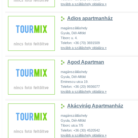
tovább a szálláshely oldalára »
Adios apartmanház
magánszálláshely
Gyula, Dél-Alföld
Tiborc u. 4.
Telefon: +36 (70) 3691509
tovább a szálláshely oldalára »
Agod Apartman
magánszálláshely
Gyula, Dél-Alföld
Eminescu utca 19.
Telefon: +36 (20) 9936077
tovább a szálláshely oldalára »
Akácvirág Apartmanház
magánszálláshely
Gyula, Dél-Alföld
Tiborc utca 7/5
Telefon: +36 (30) 4520542
tovább a szálláshely oldalára »