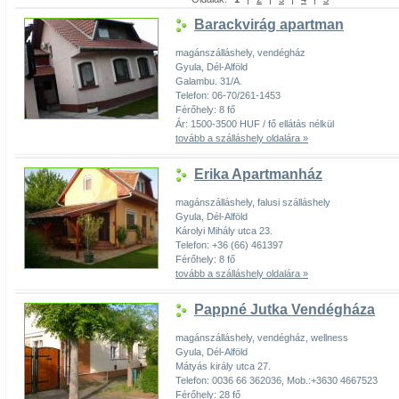
Barackvirág apartman
magánszálláshely, vendégház
Gyula, Dél-Alföld
Galambu. 31/A.
Telefon: 06-70/261-1453
Férőhely: 8 fő
Ár: 1500-3500 HUF / fő ellátás nélkül
tovább a szálláshely oldalára »
Erika Apartmanház
magánszálláshely, falusi szálláshely
Gyula, Dél-Alföld
Károlyi Mihály utca 23.
Telefon: +36 (66) 461397
Férőhely: 8 fő
tovább a szálláshely oldalára »
Pappné Jutka Vendégháza
magánszálláshely, vendégház, wellness
Gyula, Dél-Alföld
Mátyás király utca 27.
Telefon: 0036 66 362036, Mob.:+3630 4667523
Férőhely: 28 fő