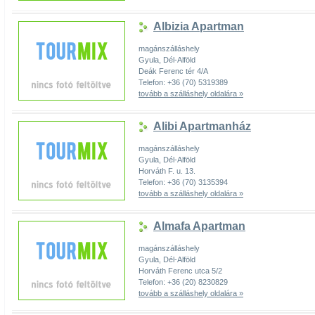
Albizia Apartman
magánszálláshely
Gyula, Dél-Alföld
Deák Ferenc tér 4/A
Telefon: +36 (70) 5319389
tovább a szálláshely oldalára »
Alibi Apartmanház
magánszálláshely
Gyula, Dél-Alföld
Horváth F. u. 13.
Telefon: +36 (70) 3135394
tovább a szálláshely oldalára »
Almafa Apartman
magánszálláshely
Gyula, Dél-Alföld
Horváth Ferenc utca 5/2
Telefon: +36 (20) 8230829
tovább a szálláshely oldalára »