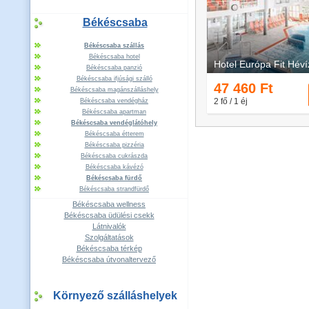
Békéscsaba
Békéscsaba szállás
Békéscsaba hotel
Békéscsaba panzió
Békéscsaba ifjúsági szálló
Békéscsaba magánszálláshely
Békéscsaba vendégház
Békéscsaba apartman
Békéscsaba vendéglátóhely
Békéscsaba étterem
Békéscsaba pizzéria
Békéscsaba cukrászda
Békéscsaba kávézó
Békéscsaba fürdő
Békéscsaba strandfürdő
Békéscsaba wellness
Békéscsaba üdülési csekk
Látnivalók
Szolgáltatások
Békéscsaba térkép
Békéscsaba útvonaltervező
Környező szálláshelyek