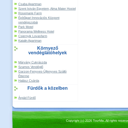
Csaba Apartman
Szent István Egyetem, Alma Mater Hostel
Rosemarie Farm
Építőipari Innovációs Központ
vendégszobái
Park Motel
Panorama Wellness Hotel
Csiernyik Lovasfarm
Katalin Apartman
Környező
vendéglátóhelyek
Márvány Cukrászda
Szamos Vendéglő
Garzon-Fenyves-Újfenyves Szálló
Étterme
Halász Csárda
Fürdők a közelben
Árpád Fürdő
Copyright (c) 2026 TourMix. All rights re