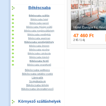
Békéscsaba
Békéscsaba szállás
Békéscsaba hotel
Békéscsaba panzió
Békéscsaba ifjúsági szálló
Békéscsaba magánszálláshely
Békéscsaba vendégház
Békéscsaba apartman
Békéscsaba vendéglátóhely
Békéscsaba étterem
Békéscsaba pizzéria
Békéscsaba cukrászda
Békéscsaba kávézó
Békéscsaba fürdő
Békéscsaba strandfürdő
Békéscsaba wellness
Békéscsaba üdülési csekk
Látnivalók
Szolgáltatások
Békéscsaba térkép
Békéscsaba útvonaltervező
Környező szálláshelyek