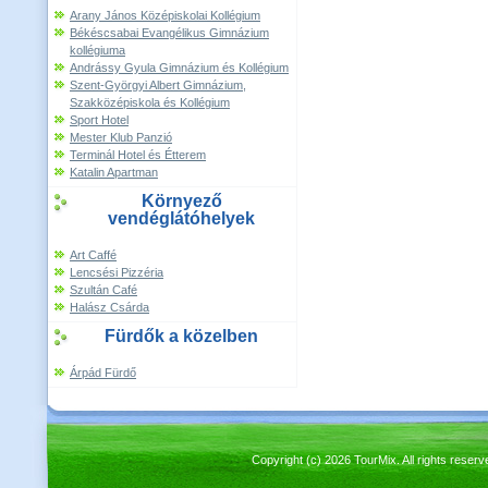
Arany János Középiskolai Kollégium
Békéscsabai Evangélikus Gimnázium
kollégiuma
Andrássy Gyula Gimnázium és Kollégium
Szent-Györgyi Albert Gimnázium,
Szakközépiskola és Kollégium
Sport Hotel
Mester Klub Panzió
Terminál Hotel és Étterem
Katalin Apartman
Környező
vendéglátóhelyek
Art Caffé
Lencsési Pizzéria
Szultán Café
Halász Csárda
Fürdők a közelben
Árpád Fürdő
Copyright (c) 2026 TourMix. All rights re