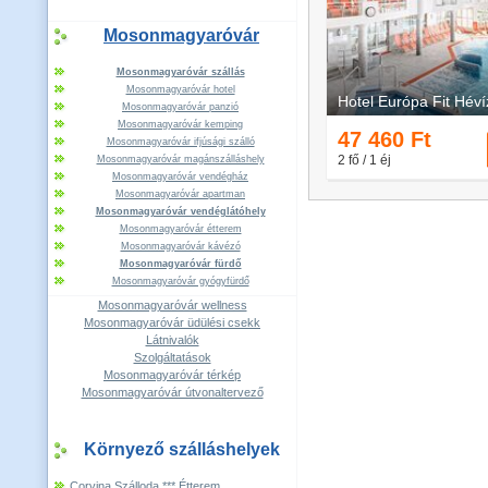
Mosonmagyaróvár
Mosonmagyaróvár szállás
Mosonmagyaróvár hotel
Mosonmagyaróvár panzió
Mosonmagyaróvár kemping
Mosonmagyaróvár ifjúsági szálló
Mosonmagyaróvár magánszálláshely
Mosonmagyaróvár vendégház
Mosonmagyaróvár apartman
Mosonmagyaróvár vendéglátóhely
Mosonmagyaróvár étterem
Mosonmagyaróvár kávézó
Mosonmagyaróvár fürdő
Mosonmagyaróvár gyógyfürdő
Mosonmagyaróvár wellness
Mosonmagyaróvár üdülési csekk
Látnivalók
Szolgáltatások
Mosonmagyaróvár térkép
Mosonmagyaróvár útvonaltervező
Környező szálláshelyek
Corvina Szálloda *** Étterem