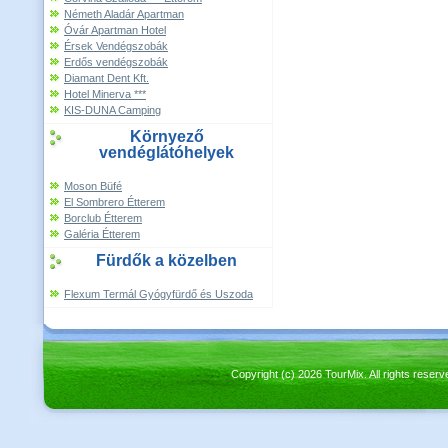
Németh Aladár Apartman
Óvár Apartman Hotel
Érsek Vendégszobák
Erdős vendégszobák
Diamant Dent Kft.
Hotel Minerva ***
KIS-DUNA Camping
Környező
vendéglátóhelyek
Moson Büfé
El Sombrero Étterem
Borclub Étterem
Galéria Étterem
Fürdők a közelben
Flexum Termál Gyógyfürdő és Uszoda
Copyright (c) 2026 TourMix. All rights re