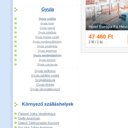
Gyula
Gyula szállás
Gyula hotel
Gyula panzió
Gyula üdülőház
Gyula ifjúsági szálló
Gyula magánszálláshely
Gyula vendégház
Gyula apartman
Gyula vendéglátóhely
Gyula étterem
Gyula cukrászda
Gyula wellness
Gyula üdülési csekk
Szolgáltatások
Gyula térkép
Gyula útvonaltervező
Környező szálláshelyek
Pappné Jutka Vendégháza
Delfin Apartman
Dalerd Tájékoztatási Központ
Kocziha Zoltán Apartman