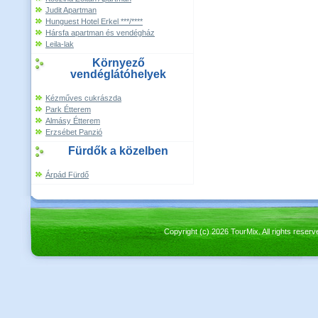
Judit Apartman
Hunguest Hotel Erkel ***/****
Hársfa apartman és vendégház
Leila-lak
Környező
vendéglátóhelyek
Kézműves cukrászda
Park Étterem
Almásy Étterem
Erzsébet Panzió
Fürdők a közelben
Árpád Fürdő
Copyright (c) 2026 TourMix. All rights re