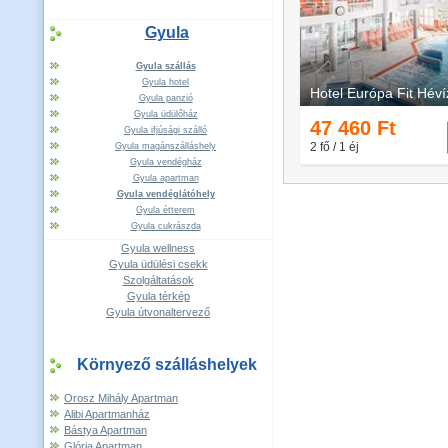
Gyula
Gyula szállás
Gyula hotel
Gyula panzió
Gyula üdülőház
Gyula ifjúsági szálló
Gyula magánszálláshely
Gyula vendégház
Gyula apartman
Gyula vendéglátóhely
Gyula étterem
Gyula cukrászda
Gyula wellness
Gyula üdülési csekk
Szolgáltatások
Gyula térkép
Gyula útvonaltervező
Környező szálláshelyek
Orosz Mihály Apartman
Alibi Apartmanház
Bástya Apartman
Glória Apartman