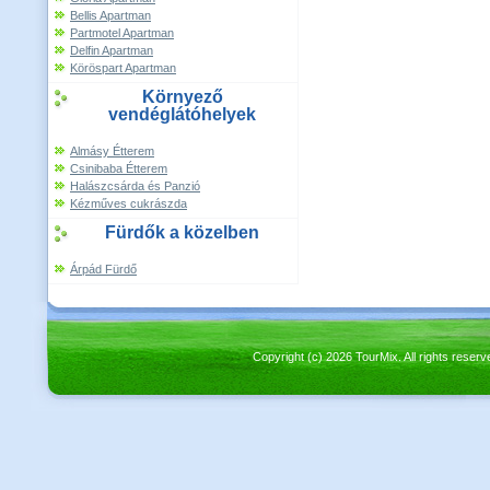
Bellis Apartman
Partmotel Apartman
Delfin Apartman
Köröspart Apartman
Környező
vendéglátóhelyek
Almásy Étterem
Csinibaba Étterem
Halászcsárda és Panzió
Kézműves cukrászda
Fürdők a közelben
Árpád Fürdő
Copyright (c) 2026 TourMix. All rights re