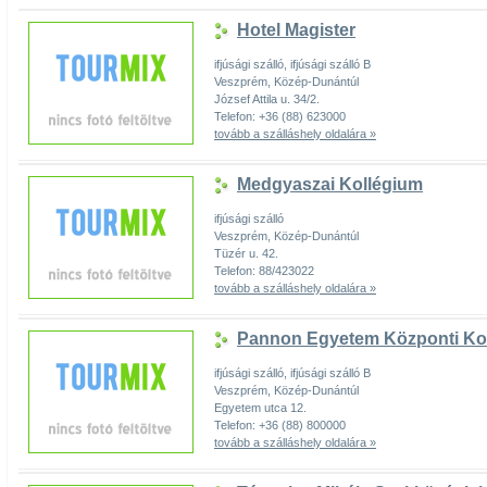
Hotel Magister
ifjúsági szálló, ifjúsági szálló B
Veszprém, Közép-Dunántúl
József Attila u. 34/2.
Telefon: +36 (88) 623000
tovább a szálláshely oldalára »
Medgyaszai Kollégium
ifjúsági szálló
Veszprém, Közép-Dunántúl
Tüzér u. 42.
Telefon: 88/423022
tovább a szálláshely oldalára »
Pannon Egyetem Központi Ko
ifjúsági szálló, ifjúsági szálló B
Veszprém, Közép-Dunántúl
Egyetem utca 12.
Telefon: +36 (88) 800000
tovább a szálláshely oldalára »