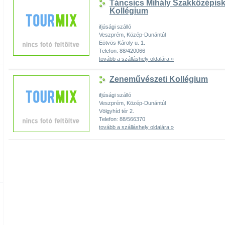
Táncsics Mihály Szakközépisk
Kollégium
ifjúsági szálló
Veszprém, Közép-Dunántúl
Eötvös Károly u. 1.
Telefon: 88/420066
tovább a szálláshely oldalára »
Zeneművészeti Kollégium
ifjúsági szálló
Veszprém, Közép-Dunántúl
Völgyhíd tér 2.
Telefon: 88/566370
tovább a szálláshely oldalára »