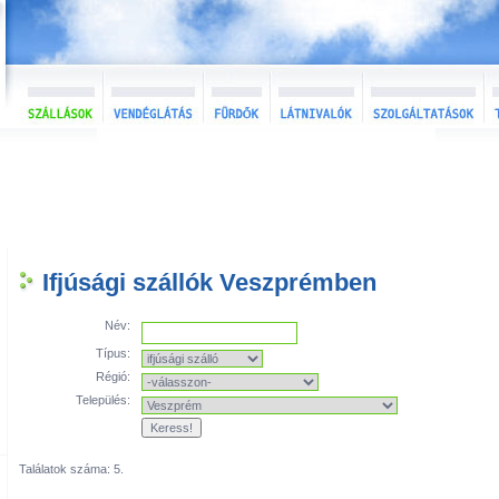
Ifjúsági szállók Veszprémben
Név:
Típus:
Régió:
Település:
Találatok száma: 5.