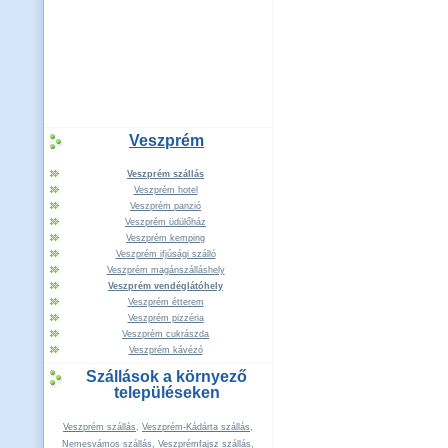
Veszprém
Veszprém szállás
Veszprém hotel
Veszprém panzió
Veszprém üdülőház
Veszprém kemping
Veszprém ifjúsági szálló
Veszprém magánszálláshely
Veszprém vendéglátóhely
Veszprém étterem
Veszprém pizzéria
Veszprém cukrászda
Veszprém kávézó
Szállások a környező
településeken
Veszprém szállás
,
Veszprém-Kádárta szállás
,
Nemesvámos szállás
,
Veszprémfajsz szállás
,