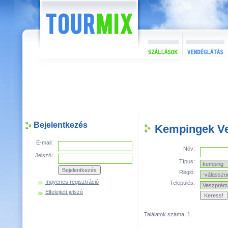
Bejelentkezés
Kempingek V
E-mail:
Név:
Jelszó:
Típus:
Régió:
Ingyenes regisztráció
Település:
Elfelejtett jelszó
Találatok száma: 1.