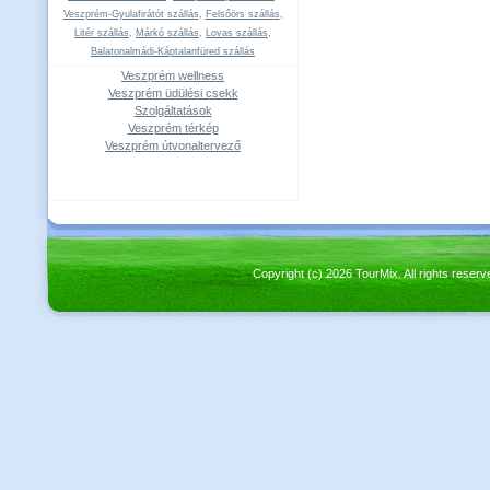
Veszprém-Gyulafirátót szállás
,
Felsőörs szállás
,
Litér szállás
,
Márkó szállás
,
Lovas szállás
,
Balatonalmádi-Káptalanfüred szállás
Veszprém wellness
Veszprém üdülési csekk
Szolgáltatások
Veszprém térkép
Veszprém útvonaltervező
Copyright (c) 2026 TourMix. All rights re