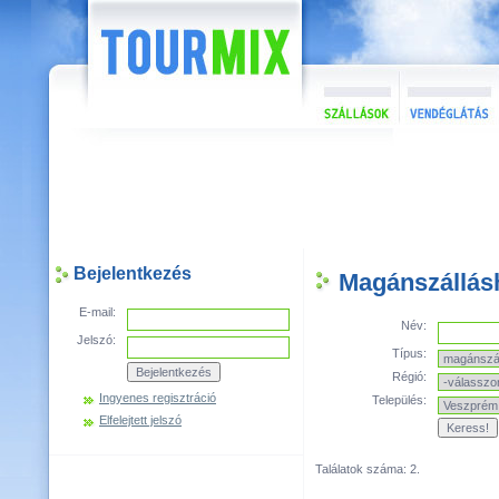
Bejelentkezés
Magánszállás
E-mail:
Név:
Jelszó:
Típus:
Régió:
Ingyenes regisztráció
Település:
Elfelejtett jelszó
Találatok száma: 2.