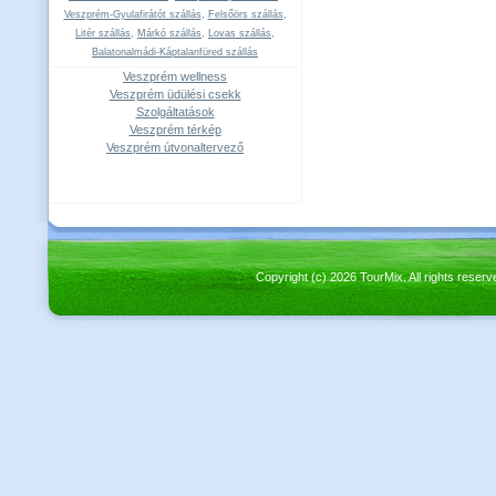
Veszprém-Gyulafirátót szállás
,
Felsőörs szállás
,
Litér szállás
,
Márkó szállás
,
Lovas szállás
,
Balatonalmádi-Káptalanfüred szállás
Veszprém wellness
Veszprém üdülési csekk
Szolgáltatások
Veszprém térkép
Veszprém útvonaltervező
Copyright (c) 2026 TourMix. All rights re