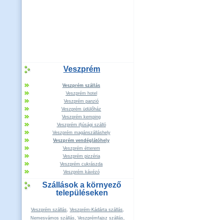
Veszprém
Veszprém szállás
Veszprém hotel
Veszprém panzió
Veszprém üdülőház
Veszprém kemping
Veszprém ifjúsági szálló
Veszprém magánszálláshely
Veszprém vendéglátóhely
Veszprém étterem
Veszprém pizzéria
Veszprém cukrászda
Veszprém kávézó
Szállások a környező
településeken
Veszprém szállás
,
Veszprém-Kádárta szállás
,
Nemesvámos szállás
,
Veszprémfajsz szállás
,