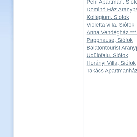
Péhl Apartman, Sióf
Dominó Ház Aranypa
Kollégium, Siófok
Violetta villa, Siófok
Anna Vendégház ***S
Papphause, Siófok
Balatontourist Aran
Üdülőfalu, Siófok
Horányi Villa, Siófok
Takács Apartmanház 