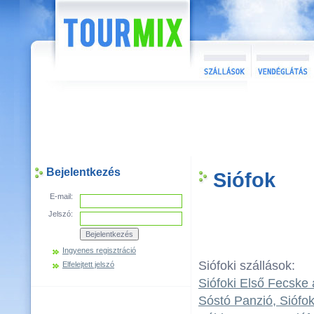
Bejelentkezés
Siófok
E-mail:
Jelszó:
Ingyenes regisztráció
Siófoki szállások:
Elfelejtett jelszó
Siófoki Első Fecske
Sóstó Panzió, Siófo