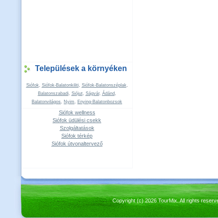
Települések a környéken
Siófok
,
Siófok-Balatonkiliti
,
Siófok-Balatonszéplak
,
Balatonszabadi
,
Siójut
,
Ságvár
,
Ádánd
,
Balatonvilágos
,
Nyim
,
Enying-Balatonbozsok
Siófok wellness
Siófok üdülési csekk
Szolgáltatások
Siófok térkép
Siófok útvonaltervező
Copyright (c) 2026 TourMix. All rights re