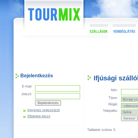
Bejelentkezés
Ifjúsági száll
E-mail:
Név:
Jelszó:
Típus:
Régió:
Ingyenes regisztráció
Település:
Elfelejtett jelszó
Találatok száma: 5.