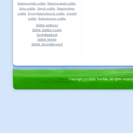
Balatonszéplak szállás
,
Balatonszabadi szállás
,
Siójut szállás
,
Ságvár szállás
,
Balatonvilágos
szállás
,
Enying-Balatonbozsok szállás
,
Zamárdi
szállás
,
Balatonkenese szállás
Siófok wellness
Siófok üdülési csekk
Szolgáltatások
Siófok térkép
Siófok útvonaltervező
Copyright (c) 2026 TourMix. All rights re