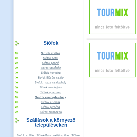
Siófok
Siófok szállás
Siófok hotel
Siófok panzió
Siófok üdülőház
Siófok kemping
Siófok ifjúsági szálló
Siófok magánszálláshely
Siófok vendégház
Siófok apartman
Siófok vendéglátóhely
Siófok étterem
Siófok pizzéria
Siófok cukrászda
Szállások a környező
településeken
Siófok szállás
,
Siófok-Balatonkiliti szállás
,
Siófok-