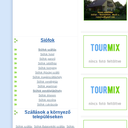
Siófok
Siófok szállás
Siófok hotel
Siófok panzió
Siófok üdülőház
Siófok kemping
Siófok ifjúsági szálló
Siófok magánszálláshely
Siófok vendégház
Siófok apartman
Siófok vendéglátóhely
Siófok étterem
Siófok pizzéria
Siófok cukrászda
Szállások a környező
településeken
Siófok szállás
,
Siófok-Balatonkiliti szállás
,
Siófok-