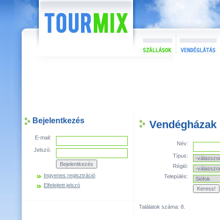
Bejelentkezés
Vendégházak 
E-mail:
Név:
Jelszó:
Típus:
Régió:
Ingyenes regisztráció
Település:
Elfelejtett jelszó
Találatok száma: 8.