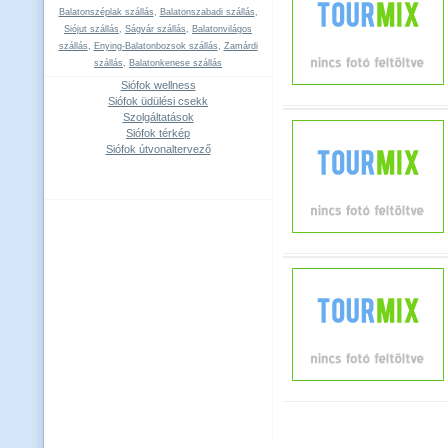
Balatonszéplak szállás
,
Balatonszabadi szállás
,
Siójut szállás
,
Ságvár szállás
,
Balatonvilágos
szállás
,
Enying-Balatonbozsok szállás
,
Zamárdi
szállás
,
Balatonkenese szállás
Siófok wellness
Siófok üdülési csekk
Szolgáltatások
Siófok térkép
Siófok útvonaltervező