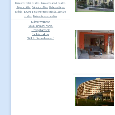
Balatonszéplak szállás
,
Balatonszabadi szállás
,
Siójut szállás
,
Ságvár szállás
,
Balatonvilágos
szállás
,
Enying-Balatonbozsok szállás
,
Zamárdi
szállás
,
Balatonkenese szállás
Siófok wellness
Siófok üdülési csekk
Szolgáltatások
Siófok térkép
Siófok útvonaltervező