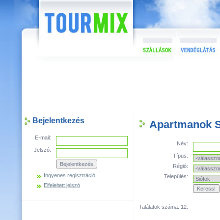
Bejelentkezés
Apartmanok S
E-mail:
Név:
Jelszó:
Típus:
Régió:
Ingyenes regisztráció
Település:
Elfelejtett jelszó
Találatok száma: 12.