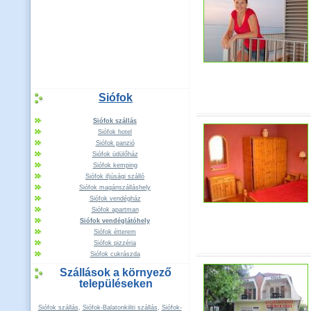
Siófok
Siófok szállás
Siófok hotel
Siófok panzió
Siófok üdülőház
Siófok kemping
Siófok ifjúsági szálló
Siófok magánszálláshely
Siófok vendégház
Siófok apartman
Siófok vendéglátóhely
Siófok étterem
Siófok pizzéria
Siófok cukrászda
Szállások a környező
településeken
Siófok szállás
,
Siófok-Balatonkiliti szállás
,
Siófok-