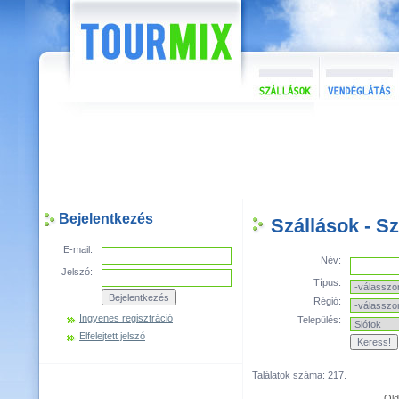
Bejelentkezés
Szállások - S
E-mail:
Név:
Jelszó:
Típus:
Régió:
Ingyenes regisztráció
Település:
Elfelejtett jelszó
Találatok száma: 217.
Old