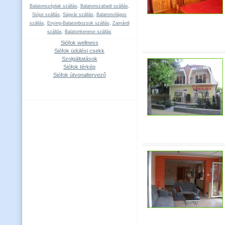
Balatonszéplak szállás
,
Balatonszabadi szállás
,
Siójut szállás
,
Ságvár szállás
,
Balatonvilágos
szállás
,
Enying-Balatonbozsok szállás
,
Zamárdi
szállás
,
Balatonkenese szállás
Siófok wellness
Siófok üdülési csekk
Szolgáltatások
Siófok térkép
Siófok útvonaltervező