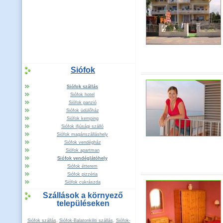
Siófok
Siófok szállás
Siófok hotel
Siófok panzió
Siófok üdülőház
Siófok kemping
Siófok ifjúsági szálló
Siófok magánszálláshely
Siófok vendégház
Siófok apartman
Siófok vendéglátóhely
Siófok étterem
Siófok pizzéria
Siófok cukrászda
Szállások a környező
településeken
Siófok szállás
,
Siófok-Balatonkiliti szállás
,
Siófok-