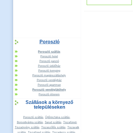
Poroszló
Poroszló szállás
Poroszló hotel
Poroszló panzió
Poroszló üdülőház
Poroszló kemping
Poroszló magánszálláshely
Poroszló vendégház
Poroszló apartman
Poroszló vendéglátóhely
Poroszló étterem
Szállások a környező
településeken
Poroszló szállás
,
Újlőrincfalva szállás
,
Borsodivánka szállás
,
Sarud szállás
,
Tiszafüred-
Tiszaörvény szállás
,
Tiszaszőlős szállás
,
Tiszavalk
szállás
,
Tiszafüred szállás
,
Tiszaderzs szállás
,