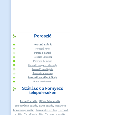
Poroszló
Poroszló szállás
Poroszló hotel
Poroszló panzió
Poroszló üdülőház
Poroszló kemping
Poroszló magánszálláshely
Poroszló vendégház
Poroszló apartman
Poroszló vendéglátóhely
Poroszló étterem
Szállások a környező
településeken
Poroszló szállás
,
Újlőrincfalva szállás
,
Borsodivánka szállás
,
Sarud szállás
,
Tiszafüred-
Tiszaörvény szállás
,
Tiszaszőlős szállás
,
Tiszavalk
szállás
,
Tiszafüred szállás
,
Tiszaderzs szállás
,