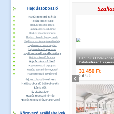
Hajdúszoboszló
Hajdúszoboszló szállás
Hajdúszoboszló hotel
Hajdúszoboszló panzió
Hajdúszoboszló üdülőház
Hajdúszoboszló kemping
Hajdúszoboszló ifjúsági szálló
Hajdúszoboszló magánszálláshely
Hajdúszoboszló vendégház
Hajdúszoboszló apartman
Hajdúszoboszló vendéglátóhely
Hajdúszoboszló étterem
Hajdúszoboszló fürdő
Hajdúszoboszló aquapark
Hajdúszoboszló élményfürdő
Hajdúszoboszló termálfürdő
Hajdúszoboszló wellness
Hajdúszoboszló üdülési csekk
Látnivalók
Szolgáltatások
Hajdúszoboszló térkép
Hajdúszoboszló útvonaltervező
Környező szálláshelyek