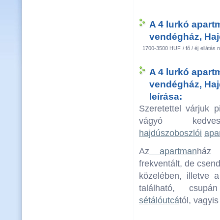
A 4 lurkó apart
vendégház, Haj
1700-3500 HUF
/ fő / éj
ellátás n
A 4 lurkó apart
vendégház, Ha
leírása:
Szeretettel várjuk p
vágyó kedves
hajdúszoboszlói
apa
Az
apartman
há
frekventált, de csen
közelében, illetve 
található, csu
sétálóutcá
tól, vagyis