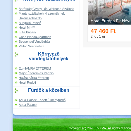
Barátság Gyógy- és Wellness Szálloda
Magánszálláshely 4 személynek
Hajdúszoboszló
Bungalló Panzió
Hotel M ****
Júlia Panzió
Casa Blanca Apartman
Bessenyei Vendégház
Viktor Nyaralóház
Környező
vendéglátóhelyek
EL-HAMRA ÉTTEREM
Major Étterem és Panzió
Halászbárka Étterem
Hotel Rudolf
Fürdők a közelben
Aqua-Palace Fedett Élményfürdő
Aqua Palace
Copyright (c) 2026 TourMix. All rights re