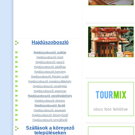
Hajdúszoboszló
Hajdúszoboszló szállás
Hajdúszoboszló hotel
Hajdúszoboszló panzió
Hajdúszoboszló üdülőház
Hajdúszoboszló kemping
Hajdúszoboszló ifjúsági szálló
Hajdúszoboszló magánszálláshely
Hajdúszoboszló vendégház
Hajdúszoboszló apartman
Hajdúszoboszló vendéglátóhely
Hajdúszoboszló étterem
Hajdúszoboszló fürdő
Hajdúszoboszló aquapark
Hajdúszoboszló élményfürdő
Hajdúszoboszló termálfürdő
Szállások a környező
településeken