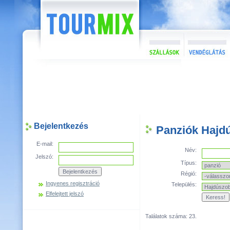
Bejelentkezés
Panziók Hajd
E-mail:
Név:
Jelszó:
Típus:
Régió:
Ingyenes regisztráció
Település:
Elfelejtett jelszó
Találatok száma: 23.