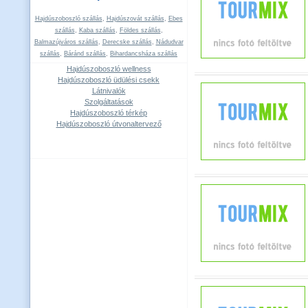
Hajdúszoboszló szállás
,
Hajdúszovát szállás
,
Ebes
szállás
,
Kaba szállás
,
Földes szállás
,
Balmazújváros szállás
,
Derecske szállás
,
Nádudvar
szállás
,
Báránd szállás
,
Bihardancsháza szállás
Hajdúszoboszló wellness
Hajdúszoboszló üdülési csekk
Látnivalók
Szolgáltatások
Hajdúszoboszló térkép
Hajdúszoboszló útvonaltervező