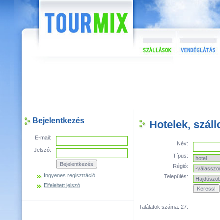
Bejelentkezés
Hotelek, szál
E-mail:
Név:
Jelszó:
Típus:
Régió:
Ingyenes regisztráció
Település:
Elfelejtett jelszó
Találatok száma: 27.