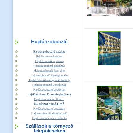
Hajdúszoboszló
Hajdúszoboszló szállás
Hajdúszoboszló hotel
Hajdúszoboszló panzió
Hajdúszoboszló üdülőház
Hajdúszoboszló kemping
Hajdúszoboszló ifjúsági szálló
Hajdúszoboszló magánszálláshely
Hajdúszoboszló vendégház
Hajdúszoboszló apartman
Hajdúszoboszló vendéglátóhely
Hajdúszoboszló étterem
Hajdúszoboszló fürdő
Hajdúszoboszló aquapark
Hajdúszoboszló élményfürdő
Hajdúszoboszló termálfürdő
Szállások a környező
településeken