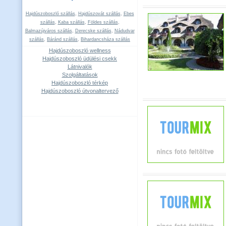
Hajdúszoboszló szállás
,
Hajdúszovát szállás
,
Ebes
szállás
,
Kaba szállás
,
Földes szállás
,
Balmazújváros szállás
,
Derecske szállás
,
Nádudvar
szállás
,
Báránd szállás
,
Bihardancsháza szállás
Hajdúszoboszló wellness
Hajdúszoboszló üdülési csekk
Látnivalók
Szolgáltatások
Hajdúszoboszló térkép
Hajdúszoboszló útvonaltervező