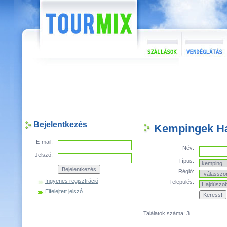
Bejelentkezés
Kempingek Ha
E-mail:
Név:
Jelszó:
Típus:
Régió:
Ingyenes regisztráció
Település:
Elfelejtett jelszó
Találatok száma: 3.