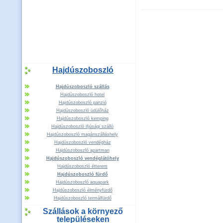
Hajdúszoboszló
Hajdúszoboszló szállás
Hajdúszoboszló hotel
Hajdúszoboszló panzió
Hajdúszoboszló üdülőház
Hajdúszoboszló kemping
Hajdúszoboszló ifjúsági szálló
Hajdúszoboszló magánszálláshely
Hajdúszoboszló vendégház
Hajdúszoboszló apartman
Hajdúszoboszló vendéglátóhely
Hajdúszoboszló étterem
Hajdúszoboszló fürdő
Hajdúszoboszló aquapark
Hajdúszoboszló élményfürdő
Hajdúszoboszló termálfürdő
Szállások a környező
településeken