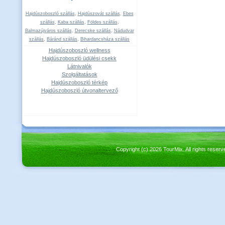
Hajdúszoboszló szállás
,
Hajdúszovát szállás
,
Ebes
szállás
,
Kaba szállás
,
Földes szállás
,
Balmazújváros szállás
,
Derecske szállás
,
Nádudvar
szállás
,
Báránd szállás
,
Bihardancsháza szállás
Hajdúszoboszló wellness
Hajdúszoboszló üdülési csekk
Látnivalók
Szolgáltatások
Hajdúszoboszló térkép
Hajdúszoboszló útvonaltervező
Copyright (c) 2026 TourMix. All rights re