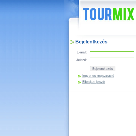
Hírek
Bejelentkezés
E-mail:
Jelszó:
Ingyenes regisztráció
Elfelejtett jelszó