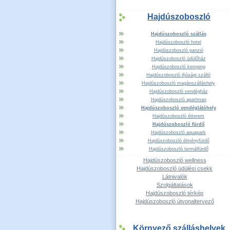
Hajdúszoboszló
Hajdúszoboszló szállás
Hajdúszoboszló hotel
Hajdúszoboszló panzió
Hajdúszoboszló üdülőház
Hajdúszoboszló kemping
Hajdúszoboszló ifjúsági szálló
Hajdúszoboszló magánszálláshely
Hajdúszoboszló vendégház
Hajdúszoboszló apartman
Hajdúszoboszló vendéglátóhely
Hajdúszoboszló étterem
Hajdúszoboszló fürdő
Hajdúszoboszló aquapark
Hajdúszoboszló élményfürdő
Hajdúszoboszló termálfürdő
Hajdúszoboszló wellness
Hajdúszoboszló üdülési csekk
Látnivalók
Szolgáltatások
Hajdúszoboszló térkép
Hajdúszoboszló útvonaltervező
Környező szálláshelyek