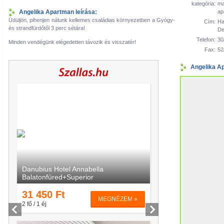
kategória:
ma
Angelika Apartman leírása:
ap
Üdüljön, pihenjen nálunk kellemes családias környezetben a Gyógy-
Cím:
Ha
és strandfürdőtől 3 perc sétára!
De
Telefon:
30
Minden vendégünk elégedetten távozik és visszatér!
Fax:
52
Angelika A