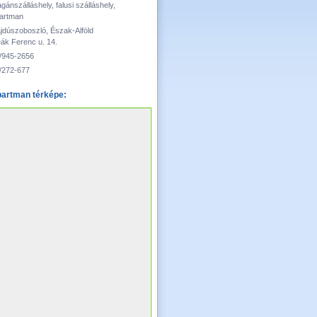
gánszálláshely, falusi szálláshely,
artman
jdúszoboszló, Észak-Alföld
ák Ferenc u. 14.
/945-2656
/272-677
partman térképe: