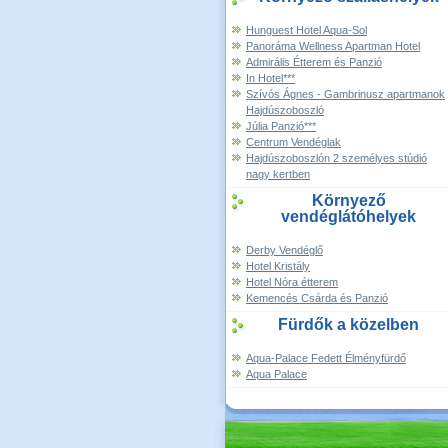
Hunguest Hotel Aqua-Sol
Panoráma Wellness Apartman Hotel
Admirális Étterem és Panzió
In Hotel***
Szívós Ágnes - Gambrinusz apartmanok
Hajdúszoboszló
Júlia Panzió***
Centrum Vendéglak
Hajdúszoboszlón 2 személyes stúdió
nagy kertben
Környező
vendéglátóhelyek
Derby Vendéglő
Hotel Kristály
Hotel Nóra étterem
Kemencés Csárda és Panzió
Fürdők a közelben
Aqua-Palace Fedett Élményfürdő
Aqua Palace