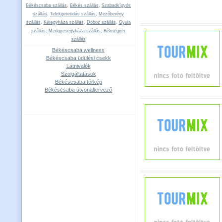
Békéscsaba szállás
,
Békés szállás
,
Szabadkígyós
szállás
,
Telekgerendás szállás
,
Mezőberény
szállás
,
Kétegyháza szállás
,
Doboz szállás
,
Gyula
szállás
,
Medgyesegyháza szállás
,
Bélmegyer
szállás
Békéscsaba wellness
Békéscsaba üdülési csekk
Látnivalók
Szolgáltatások
Békéscsaba térkép
Békéscsaba útvonaltervező