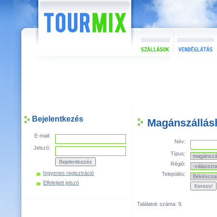
Bejelentkezés
Magánszállás
E-mail:
Név:
Jelszó:
Típus:
Régió:
Ingyenes regisztráció
Település:
Elfelejtett jelszó
Találatok száma: 9.