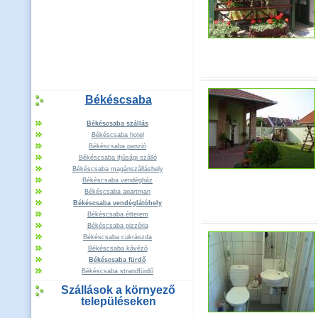
Békéscsaba
Békéscsaba szállás
Békéscsaba hotel
Békéscsaba panzió
Békéscsaba ifjúsági szálló
Békéscsaba magánszálláshely
Békéscsaba vendégház
Békéscsaba apartman
Békéscsaba vendéglátóhely
Békéscsaba étterem
Békéscsaba pizzéria
Békéscsaba cukrászda
Békéscsaba kávézó
Békéscsaba fürdő
Békéscsaba strandfürdő
Szállások a környező
településeken