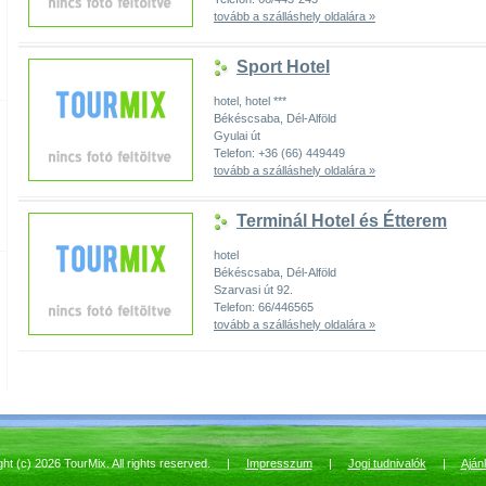
tovább a szálláshely oldalára »
Sport Hotel
hotel, hotel ***
Békéscsaba, Dél-Alföld
Gyulai út
Telefon: +36 (66) 449449
tovább a szálláshely oldalára »
Terminál Hotel és Étterem
hotel
Békéscsaba, Dél-Alföld
Szarvasi út 92.
Telefon: 66/446565
tovább a szálláshely oldalára »
ght (c) 2026 TourMix. All rights reserved. |
Impresszum
|
Jogi tudnivalók
|
Aján