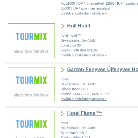
Ár: 11000 HUF / fő reggelivel, 12500 HUF / szoba r
30000 HUF / apartman reggelivel
tovább a szálláshely oldalára »
Brill Hotel
hotel, hotel ***
Békéscsaba, Dél-Alföld
Jókai utca 30.
Telefon: +36 (66) 641192
tovább a szálláshely oldalára »
Garzon-Fenyves-Újfenyves Hot
hotel
Békéscsaba, Dél-Alföld
Ifjúsági tábor 1701.
Telefon: 66/456-126, 66/457-377
tovább a szálláshely oldalára »
Hotel Fiume ***
hotel
Békéscsaba, Dél-Alföld
Szent István tér 2.
Telefon: 66/443-243