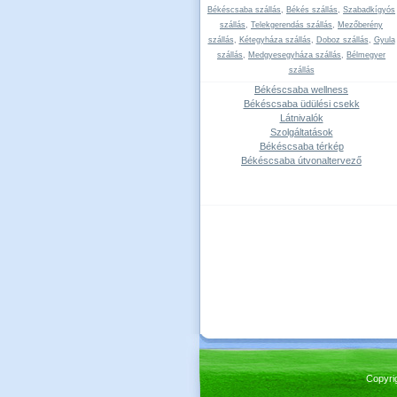
Békéscsaba szállás
,
Békés szállás
,
Szabadkígyós
szállás
,
Telekgerendás szállás
,
Mezőberény
szállás
,
Kétegyháza szállás
,
Doboz szállás
,
Gyula
szállás
,
Medgyesegyháza szállás
,
Bélmegyer
szállás
Békéscsaba wellness
Békéscsaba üdülési csekk
Látnivalók
Szolgáltatások
Békéscsaba térkép
Békéscsaba útvonaltervező
Copyri