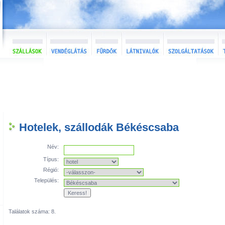
Hotelek, szállodák Békéscsaba
Név:
Típus:
Régió:
Település:
Találatok száma: 8.