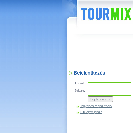
Hírek
Bejelentkezés
E-mail:
Jelszó:
Ingyenes regisztráció
Elfelejtett jelszó