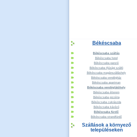
Békéscsaba
Békéscsaba szállás
Békéscsaba hotel
Békéscsaba panzió
Békéscsaba ifjúsági szálló
Békéscsaba magánszálláshely
Békéscsaba vendégház
Békéscsaba apartman
Békéscsaba vendéglátóhely
Békéscsaba étterem
Békéscsaba pizzéria
Békéscsaba cukrászda
Békéscsaba kávézó
Békéscsaba fürdő
Békéscsaba strandfürdő
Szállások a környező
településeken