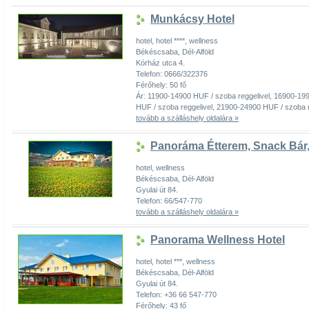
Munkácsy Hotel
hotel, hotel ****, wellness
Békéscsaba, Dél-Alföld
Kórház utca 4.
Telefon: 0666/322376
Férőhely: 50 fő
Ár: 11900-14900 HUF / szoba reggelivel, 16900-19
HUF / szoba reggelivel, 21900-24900 HUF / szoba r
tovább a szálláshely oldalára »
Panoráma Étterem, Snack Bár, 
hotel, wellness
Békéscsaba, Dél-Alföld
Gyulai út 84.
Telefon: 66/547-770
tovább a szálláshely oldalára »
Panorama Wellness Hotel
hotel, hotel ***, wellness
Békéscsaba, Dél-Alföld
Gyulai út 84.
Telefon: +36 66 547-770
Férőhely: 43 fő