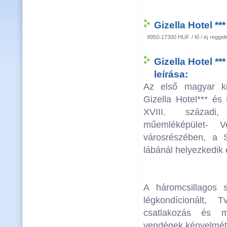
Gizella Hotel **
9950-17300 HUF
/ fő / éj
reggeli
Gizella Hotel **
leírása:
Az első magyar ki
Gizella Hotel*** és
XVIII. századi
műemléképület- V
városrészében, a 
lábánál helyezkedik 
A háromcsillagos 
légkondícionált, T
csatlakozás és m
vendégek kényelmét