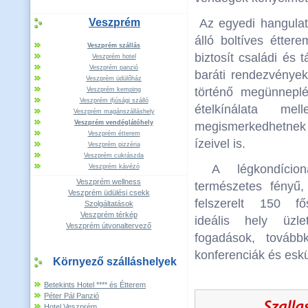
Veszprém
Az egyedi hangulato
álló boltíves étter
Veszprém szállás
biztosít családi és 
Veszprém hotel
Veszprém panzió
baráti rendezvénye
Veszprém üdülőház
történő megünnepl
Veszprém kemping
Veszprém ifjúsági szálló
ételkínálata me
Veszprém magánszálláshely
Veszprém vendéglátóhely
megismerkedhetnek
Veszprém étterem
ízeivel is.
Veszprém pizzéria
Veszprém cukrászda
A légkondícioná
Veszprém kávézó
Veszprém wellness
természetes fényű,
Veszprém üdülési csekk
felszerelt 150 f
Szolgáltatások
Veszprém térkép
ideális hely üzle
Veszprém útvonaltervező
fogadások, továbbk
konferenciák és eskü
Környező szálláshelyek
Betekints Hotel **** és Étterem
Péter Pál Panzió
Hotel Veszprém