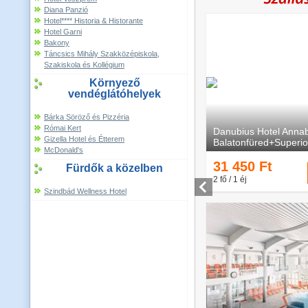
Diana Panzió
Hotel**** Historia & Historante
Hotel Garni
Bakony
Táncsics Mihály Szakközépiskola,
Szakiskola és Kollégium
Környező
vendéglátóhelyek
Bárka Söröző és Pizzéria
Római Kert
Gizella Hotel és Étterem
McDonald's
Fürdők a közelben
Szindbád Wellness Hotel