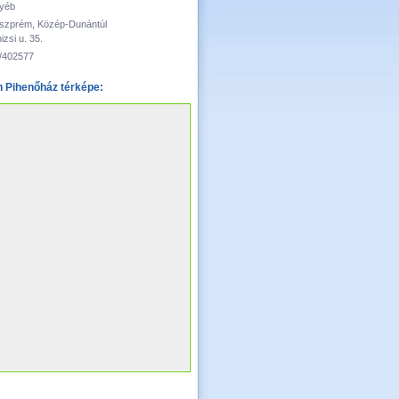
yéb
szprém, Közép-Dunántúl
nizsi u. 35.
/402577
n Pihenőház térképe: