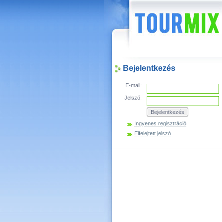
Hírek
Bejelentkezés
E-mail:
Jelszó:
Ingyenes regisztráció
Elfelejtett jelszó