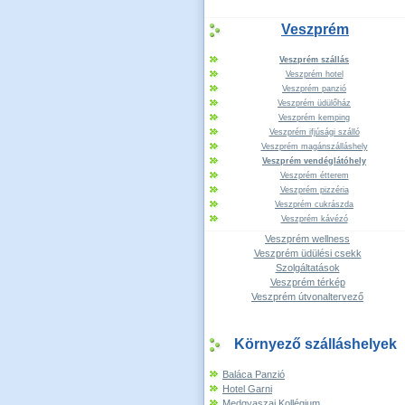
Veszprém
Veszprém szállás
Veszprém hotel
Veszprém panzió
Veszprém üdülőház
Veszprém kemping
Veszprém ifjúsági szálló
Veszprém magánszálláshely
Veszprém vendéglátóhely
Veszprém étterem
Veszprém pizzéria
Veszprém cukrászda
Veszprém kávézó
Veszprém wellness
Veszprém üdülési csekk
Szolgáltatások
Veszprém térkép
Veszprém útvonaltervező
Környező szálláshelyek
Baláca Panzió
Hotel Garni
Medgyaszai Kollégium