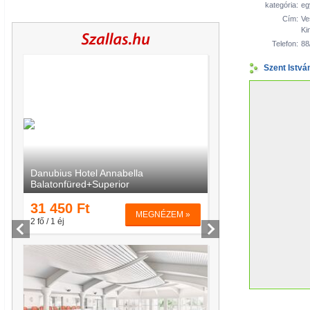
kategória:
eg
Cím:
Ve
Ki
Telefon:
88
Szent Istvá