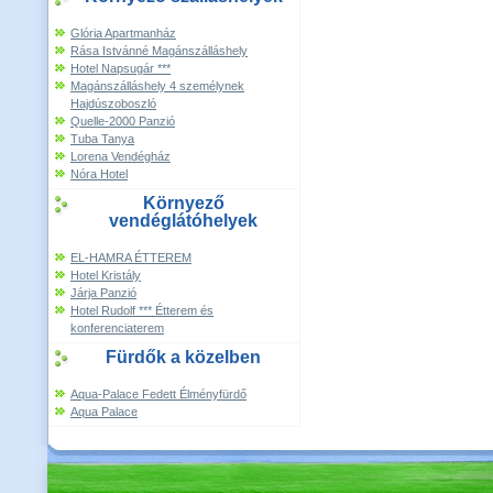
Glória Apartmanház
Rása Istvánné Magánszálláshely
Hotel Napsugár ***
Magánszálláshely 4 személynek
Hajdúszoboszló
Quelle-2000 Panzió
Tuba Tanya
Lorena Vendégház
Nóra Hotel
Környező
vendéglátóhelyek
EL-HAMRA ÉTTEREM
Hotel Kristály
Járja Panzió
Hotel Rudolf *** Étterem és
konferenciaterem
Fürdők a közelben
Aqua-Palace Fedett Élményfürdő
Aqua Palace