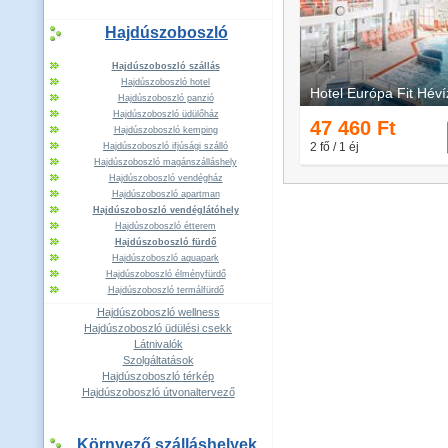
Hajdúszoboszló
Hajdúszoboszló szállás
Hajdúszoboszló hotel
Hajdúszoboszló panzió
Hajdúszoboszló üdülőház
Hajdúszoboszló kemping
Hajdúszoboszló ifjúsági szálló
Hajdúszoboszló magánszálláshely
Hajdúszoboszló vendégház
Hajdúszoboszló apartman
Hajdúszoboszló vendéglátóhely
Hajdúszoboszló étterem
Hajdúszoboszló fürdő
Hajdúszoboszló aquapark
Hajdúszoboszló élményfürdő
Hajdúszoboszló termálfürdő
Hajdúszoboszló wellness
Hajdúszoboszló üdülési csekk
Látnivalók
Szolgáltatások
Hajdúszoboszló térkép
Hajdúszoboszló útvonaltervező
Környező szálláshelyek