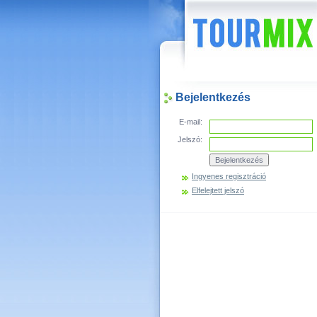
Hírek
Bejelentkezés
E-mail:
Jelszó:
Ingyenes regisztráció
Elfelejtett jelszó