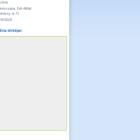
zzéria
késcsaba, Dél-Alföld
drássy út 71
/453029
éria térképe: