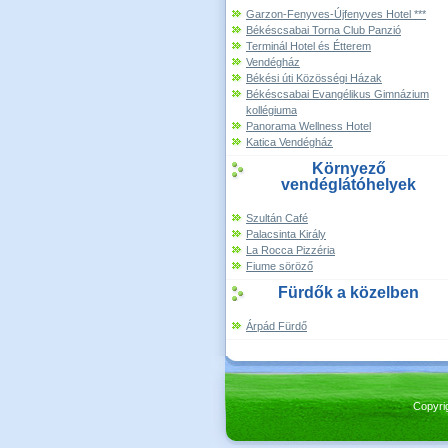
Garzon-Fenyves-Újfenyves Hotel ***
Békéscsabai Torna Club Panzió
Terminál Hotel és Étterem
Vendégház
Békési úti Közösségi Házak
Békéscsabai Evangélikus Gimnázium
kollégiuma
Panorama Wellness Hotel
Katica Vendégház
Környező
vendéglátóhelyek
Szultán Café
Palacsinta Király
La Rocca Pizzéria
Fiume söröző
Fürdők a közelben
Árpád Fürdő
Copyri