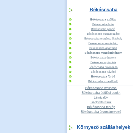
Békéscsaba
Békéscsaba szállás
Békéscsaba hotel
Békéscsaba panzió
Békéscsaba ifjúsági szálló
Békéscsaba magánszálláshely
Békéscsaba vendégház
Békéscsaba apartman
Békéscsaba vendéglátóhely
Békéscsaba étterem
Békéscsaba pizzéria
Békéscsaba cukrászda
Békéscsaba kávézó
Békéscsaba fürdő
Békéscsaba strandfürdő
Békéscsaba wellness
Békéscsaba üdülési csekk
Látnivalók
Szolgáltatások
Békéscsaba térkép
Békéscsaba útvonaltervező
Környező szálláshelyek