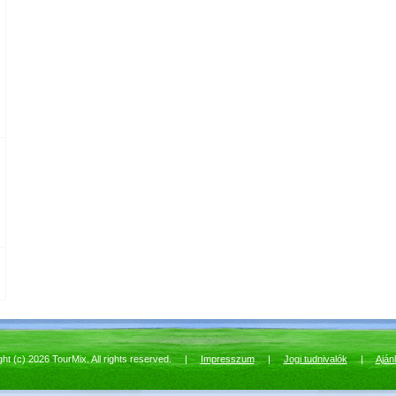
ght (c) 2026 TourMix. All rights reserved. |
Impresszum
|
Jogi tudnivalók
|
Aján