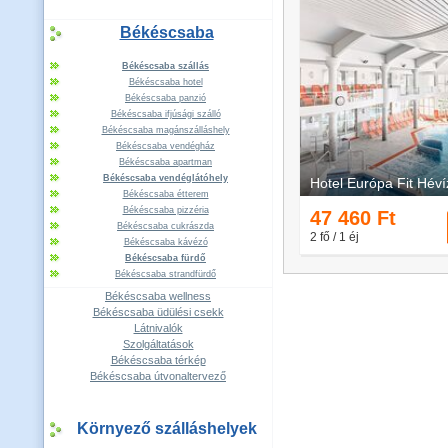
Békéscsaba
Békéscsaba szállás
Békéscsaba hotel
Békéscsaba panzió
Békéscsaba ifjúsági szálló
Békéscsaba magánszálláshely
Békéscsaba vendégház
Békéscsaba apartman
Békéscsaba vendéglátóhely
Békéscsaba étterem
Békéscsaba pizzéria
Békéscsaba cukrászda
Békéscsaba kávézó
Békéscsaba fürdő
Békéscsaba strandfürdő
Békéscsaba wellness
Békéscsaba üdülési csekk
Látnivalók
Szolgáltatások
Békéscsaba térkép
Békéscsaba útvonaltervező
Környező szálláshelyek