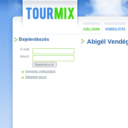
Bejelentkezés
Abigél Vendé
E-mail:
Jelszó:
Ingyenes regisztráció
Elfelejtett jelszó