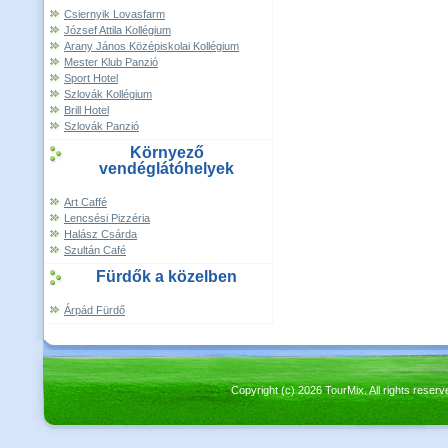
Csiernyik Lovasfarm
József Attila Kollégium
Arany János Középiskolai Kollégium
Mester Klub Panzió
Sport Hotel
Szlovák Kollégium
Brill Hotel
Szlovák Panzió
Környező
vendéglátóhelyek
Art Caffé
Lencsési Pizzéria
Halász Csárda
Szultán Café
Fürdők a közelben
Árpád Fürdő
Copyright (c) 2026 TourMix. All rights re