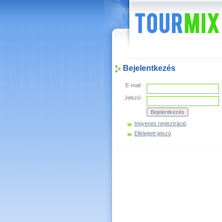
Hírek
Bejelentkezés
E-mail:
Jelszó:
Ingyenes regisztráció
Elfelejtett jelszó