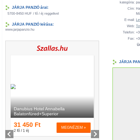
kategória:
pa
JÁRJA PANZIÓ árai:
Cím:
Ha
5700-8450 HUF
/ fő / éj
reggelivel
Má
E-mail:
Le
JÁRJA PANZIÓ leírása:
Web:
To
www.jarjapanzio.hu
Telefon:
+3
Fax:
+3
Ü
JÁRJA PANZ