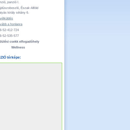
nzió, panzió I.
jdúszoboszló, Észak-Alföld
tyás király sétány 6.
vélküldés
vább a honlapra
6-52-412-724
6-52-535-577
dülési csekk elfogadóhely
Wellness
IÓ térképe: