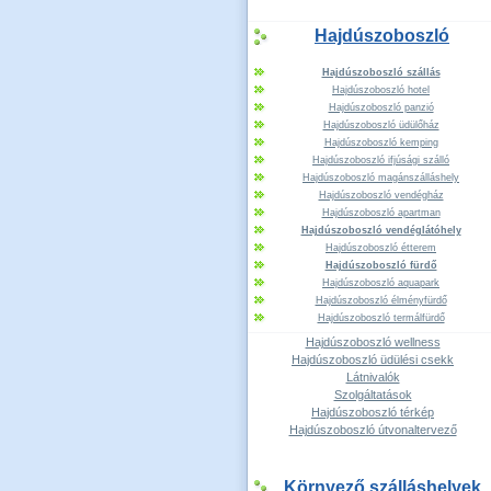
Hajdúszoboszló
Hajdúszoboszló szállás
Hajdúszoboszló hotel
Hajdúszoboszló panzió
Hajdúszoboszló üdülőház
Hajdúszoboszló kemping
Hajdúszoboszló ifjúsági szálló
Hajdúszoboszló magánszálláshely
Hajdúszoboszló vendégház
Hajdúszoboszló apartman
Hajdúszoboszló vendéglátóhely
Hajdúszoboszló étterem
Hajdúszoboszló fürdő
Hajdúszoboszló aquapark
Hajdúszoboszló élményfürdő
Hajdúszoboszló termálfürdő
Hajdúszoboszló wellness
Hajdúszoboszló üdülési csekk
Látnivalók
Szolgáltatások
Hajdúszoboszló térkép
Hajdúszoboszló útvonaltervező
Környező szálláshelyek