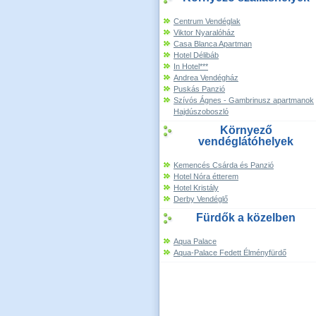
Centrum Vendéglak
Viktor Nyaralóház
Casa Blanca Apartman
Hotel Délibáb
In Hotel***
Andrea Vendégház
Puskás Panzió
Szívós Ágnes - Gambrinusz apartmanok
Hajdúszoboszló
Környező
vendéglátóhelyek
Kemencés Csárda és Panzió
Hotel Nóra étterem
Hotel Kristály
Derby Vendéglő
Fürdők a közelben
Aqua Palace
Aqua-Palace Fedett Élményfürdő