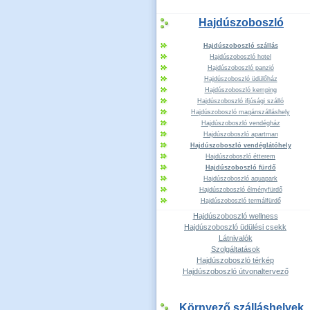
Hajdúszoboszló
Hajdúszoboszló szállás
Hajdúszoboszló hotel
Hajdúszoboszló panzió
Hajdúszoboszló üdülőház
Hajdúszoboszló kemping
Hajdúszoboszló ifjúsági szálló
Hajdúszoboszló magánszálláshely
Hajdúszoboszló vendégház
Hajdúszoboszló apartman
Hajdúszoboszló vendéglátóhely
Hajdúszoboszló étterem
Hajdúszoboszló fürdő
Hajdúszoboszló aquapark
Hajdúszoboszló élményfürdő
Hajdúszoboszló termálfürdő
Hajdúszoboszló wellness
Hajdúszoboszló üdülési csekk
Látnivalók
Szolgáltatások
Hajdúszoboszló térkép
Hajdúszoboszló útvonaltervező
Környező szálláshelyek