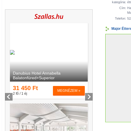
kategória:
ét
Cím:
Ha
Ma
Telefon:
52
Major Étter