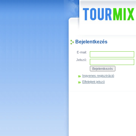
Hírek
Bejelentkezés
E-mail:
Jelszó:
Ingyenes regisztráció
Elfelejtett jelszó