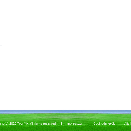
ght (c) 2026 TourMix. All rights reserved. |
Impresszum
|
Jogi tudnivalók
|
Aján