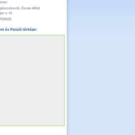
terem
jdúszoboszló, Észak-Alföld
jor u. 41
/558635
em és Panzió térképe: