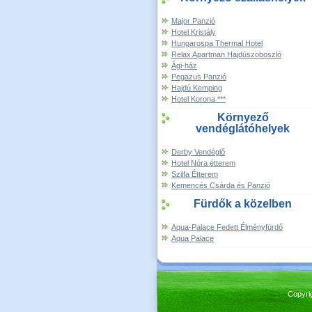
Major Panzió
Hotel Kristály
Hungarospa Thermal Hotel
Relax Apartman Hajdúszoboszló
Ági-ház
Pegazus Panzió
Hajdú Kemping
Hotel Korona ***
Környező
vendéglátóhelyek
Derby Vendéglő
Hotel Nóra étterem
Szilfa Étterem
Kemencés Csárda és Panzió
Fürdők a közelben
Aqua-Palace Fedett Élményfürdő
Aqua Palace
Copyri